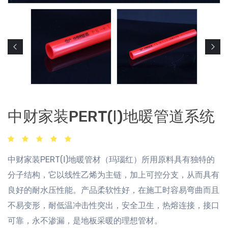
中财家装PERT(Ⅰ)地暖管道系统
中财家装PERT(Ⅰ)地暖管材（玛瑙红）所用原料具有独特的
分子结构，它以线性乙烯为主链，加上可控分支，从而具有
良好的耐水压性能。产品柔软性好，在施工时容易弯曲而且
不易变形，耐低温冲击性突出，安全卫生，热熔连接，接口
可靠，永不渗漏，是地板采暖的理想管材。