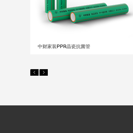
中财家装PPR晶瓷抗菌管