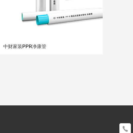
中财家装PPR净康管
中财Z
