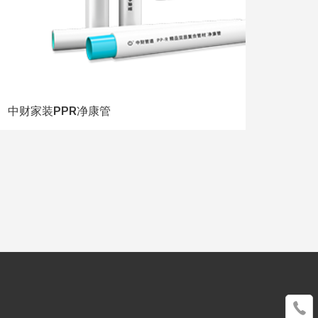
中财家装PPR净康管
中财Z
