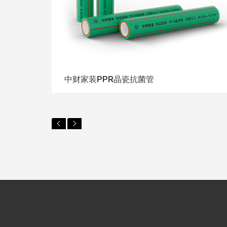
中财家装PPR晶瓷抗菌管