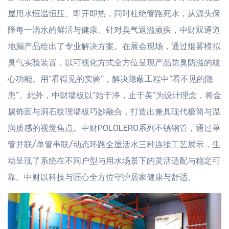
屋用水恒温恒压、即开即热，同时杜绝管路死水，从源头保
障每一滴水的鲜活与健康。针对臭气返溢顽疾，中财双通道
地漏产品给出了专业解决方案。在展会现场，通过烟雾模拟
臭气实验装置，以可视化方式全方位呈现产品防臭防溢的核
心功能。用“看得见的实验”，解决隐蔽工程中“看不见的隐
患”。此外，中财墙板以“始于净，止于美”为设计理念，将金
属饰面与洞石纹理墙板巧妙融合，打造出兼具现代极简与温
润质感的视觉焦点。中财POLOLERO系列不锈钢管，通过单
管并联/单管串联/动态环路全屋活水三种连接工艺展示，生
动呈现了系统在不同户型与用水场景下的灵活适配与稳定可
靠。中财以科技与匠心全方位守护居家健康与舒适。