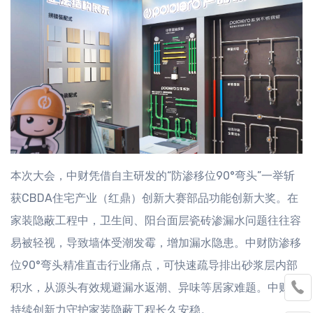
本次大会，中财凭借自主研发的“防渗移位90°弯头”一举斩
获CBDA住宅产业（红鼎）创新大赛部品功能创新大奖。在
家装隐蔽工程中，卫生间、阳台面层瓷砖渗漏水问题往往容
易被轻视，导致墙体受潮发霉，增加漏水隐患。中财防渗移
位90°弯头精准直击行业痛点，可快速疏导排出砂浆层内部

积水，从源头有效规避漏水返潮、异味等居家难题。中财以
持续创新力守护家装隐蔽工程长久安稳。